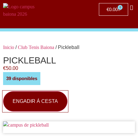
0
€
0.00
Clu
Inicio
/
Club Tenis Baiona
/ Pickleball
PICKLEBALL
€
50.00
39 disponibles
ENGADIR Á CESTA