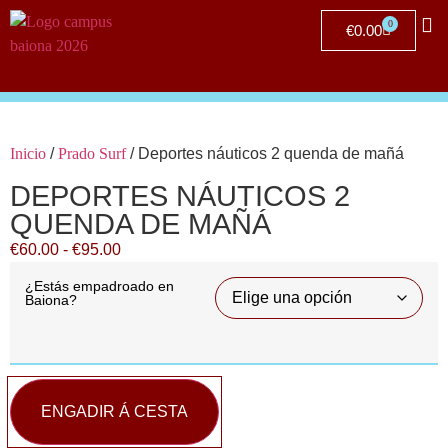
0
€
0.00
Clu
Inicio
/
Prado Surf
/ Deportes náuticos 2 quenda de mañá
DEPORTES NÁUTICOS 2
QUENDA DE MAÑÁ
€
60.00
-
€
95.00
¿Estás empadroado en
Baiona?
ENGADIR Á CESTA